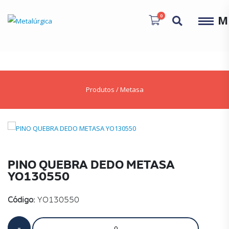
0
M
Produtos
/
Metasa
PINO QUEBRA DEDO METASA
YO130550
Código:
YO130550