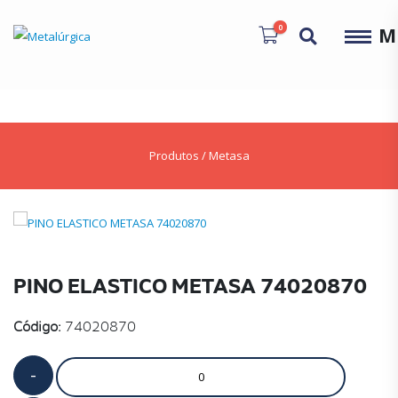
0
M
Produtos
/
Metasa
PINO ELASTICO METASA 74020870
Código:
74020870