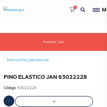
0
M
Produtos
/
Jan
PINO ELASTICO JAN 63022228
Código:
63022228