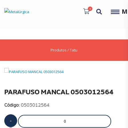
0
M
Produtos
/
Tatu
PARAFUSO MANCAL 0503012564
Código:
0503012564