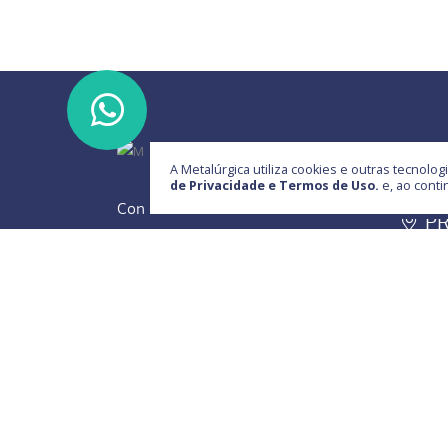
(44
A Metalúrgica utiliza cookies e outras tecnol
de Privacidade e Termos de Uso.
e, ao cont
Ru
Conheça a MSF e seus produtos,
PR
fale com um de nossos consultores,
Pa
teremos grande satisfação em
(44
compreender suas necessidades e
con
atendê-los. A MSF quer ser parceira
de sua empresa, provendo soluções
para implementos agrícolas e
rodoviários.
Saiba mais