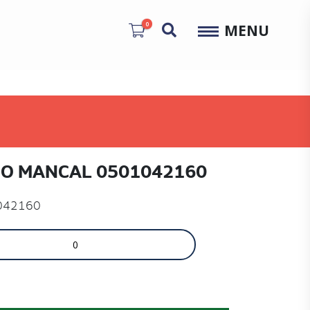
0
MENU
O MANCAL 0501042160
042160