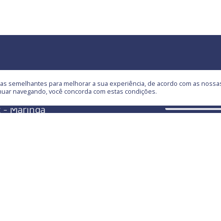
) 3041-9600
ogias semelhantes para melhorar a sua experiência, de acordo com as noss
inuar navegando, você concorda com estas condições.
a Pierina Carniel Mazzer, 23
 - Maringá
rque Industrial - 87065-070
) 3041-9600
tato@msf.ind.br