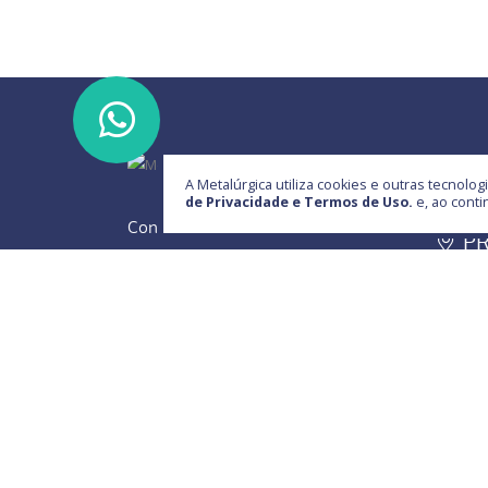
(44
A Metalúrgica utiliza cookies e outras tecnol
de Privacidade e Termos de Uso.
e, ao cont
Ru
Conheça a MSF e seus produtos,
PR
fale com um de nossos consultores,
Pa
teremos grande satisfação em
(44
compreender suas necessidades e
con
atendê-los. A MSF quer ser parceira
de sua empresa, provendo soluções
para implementos agrícolas e
rodoviários.
Saiba mais