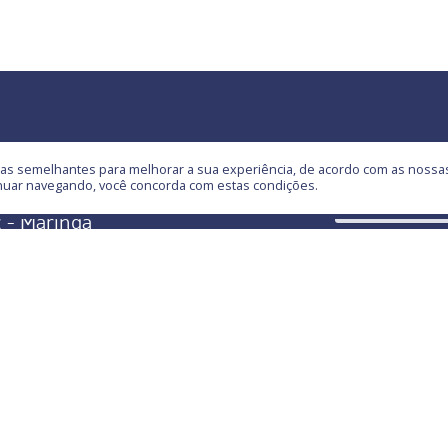
) 3041-9600
ogias semelhantes para melhorar a sua experiência, de acordo com as noss
inuar navegando, você concorda com estas condições.
a Pierina Carniel Mazzer, 23
 - Maringá
rque Industrial - 87065-070
) 3041-9600
tato@msf.ind.br