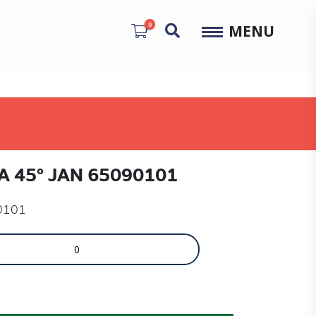
0
MENU
A 45º JAN 65090101
0101