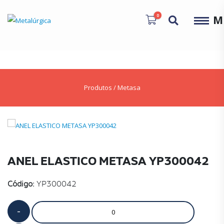
0
M
Produtos
/
Metasa
ANEL ELASTICO METASA YP300042
Código:
YP300042