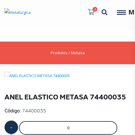
0
M
Produtos
/
Metasa
ANEL ELASTICO METASA 74400035
Código:
74400035